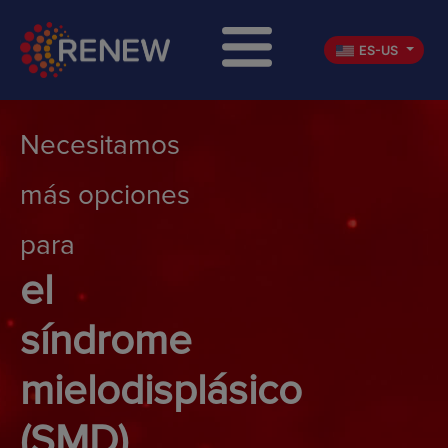
Spanish – US
ES-US
Necesitamos 
más opciones 
para
el 
síndrome 
mielodisplásico 
(SMD)