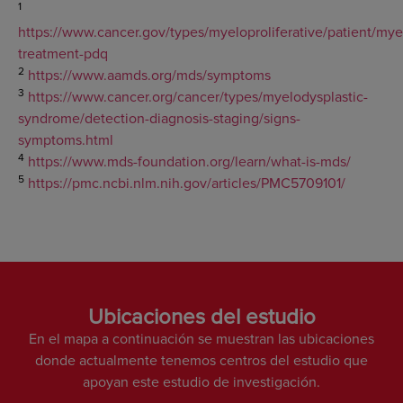
1
https://www.cancer.gov/types/myeloproliferative/patient/mye
treatment-pdq
2
https://www.aamds.org/mds/symptoms
3
https://www.cancer.org/cancer/types/myelodysplastic-
syndrome/detection-diagnosis-staging/signs-
symptoms.html
4
https://www.mds-foundation.org/learn/what-is-mds/
5
https://pmc.ncbi.nlm.nih.gov/articles/PMC5709101/
Ubicaciones del estudio
En el mapa a continuación se muestran las ubicaciones
donde actualmente tenemos centros del estudio que
apoyan este estudio de investigación.