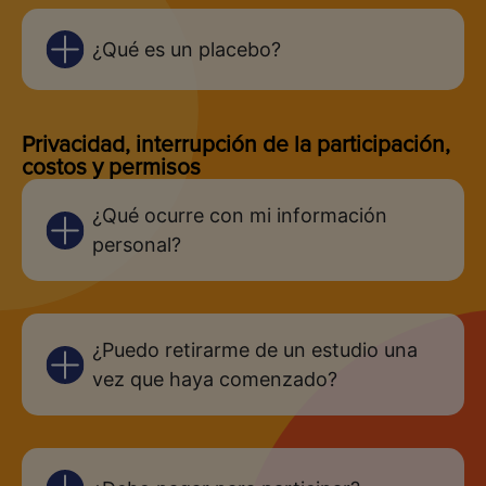
1211 Medical Center Dr, Nashville, TN 37232,
¿Qué es un placebo?
USA
(615) 421-8778
Privacidad, interrupción de la participación,
costos y permisos
Smilow Cancer Hospital at Yale-New
¿Qué ocurre con mi información
Haven
personal?
35 Park St, New Haven, CT 06519, USA
¿Puedo retirarme de un estudio una
vez que haya comenzado?
University of Miami Hospital and Clinics
1601 NW 12th Ave, Miami, FL 33136, USA
(305) 243-6184