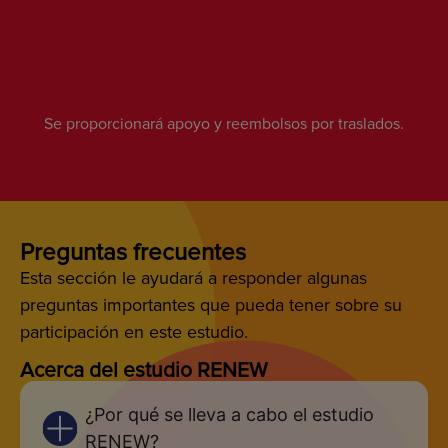
USA
(858) 246-5817
Se proporcionará apoyo y reembolsos por traslados.
U.T. MD Anderson Cancer Center, Division
of Cancer Medicine
1515 Holcombe Blvd, Houston, TX 77030, USA
Preguntas frecuentes
Esta sección le ayudará a responder algunas
preguntas importantes que pueda tener sobre su
City of Hope
participación en este estudio.
1500 E Duarte Rd, Duarte, CA 91010, USA
Acerca del estudio RENEW
(626) 218-6270
¿Por qué se lleva a cabo el estudio
RENEW?