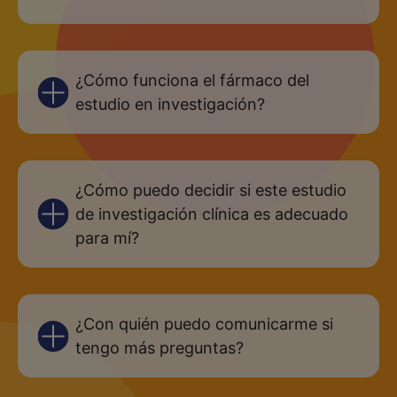
Tranquil Research
16969 N Texas Ave Suite 600, Webster, TX
¿Cómo funciona el fármaco del
77598, USA
estudio en investigación?
(713) 907-6054
¿Cómo puedo decidir si este estudio
de investigación clínica es adecuado
Norton Cancer Institute
para mí?
3991 Dutchmans Ln #405, Louisville, KY
40207, USA
(503) 899-3366
¿Con quién puedo comunicarme si
tengo más preguntas?
Vanderbilt University Medical Center