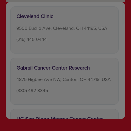
Cleveland Clinic
9500 Euclid Ave, Cleveland, OH 44195, USA
(216) 445-0444
Gabrail Cancer Center Research
4875 Higbee Ave NW, Canton, OH 44718, USA
(330) 492-3345
UC San Diego Moores Cancer Center
3855 Health Sciences Dr, La Jolla, CA 92093,