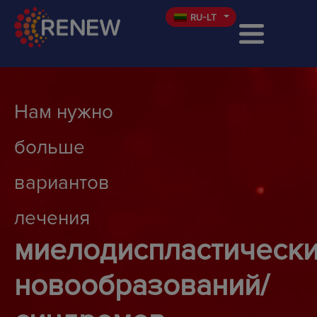
Russian – LT
RU-LT
Нам нужно 
больше 
вариантов 
лечения
миелодиспластически
новообразований/