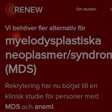
Swedish – SE
Om studien
V
Vi behöver fler alternativ för
myelodysplastiska
neoplasmer/syndro
(MDS)
Rekrytering har nu börjat till en
klinisk studie för personer med
MDS
och
anemi
.